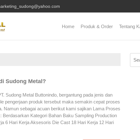
arketing_sudong@yahoo.com
Home
Produk & Order
Tentang K
Sear
for:
di Sudong Metal?
. Sudong Metal Buttonindo, bergantung pada jenis dan
ple pengerjaan produk tersebut maka semakin cepat proses
a. Namun sebagai acuan berikut kami sajikan Lama Proses
: Berdasarkan Kategori Bahan Baku Sampling Production
ja 6 Hari Kerja Aksesoris Die Cast 18 Hari Kerja 12 Hari