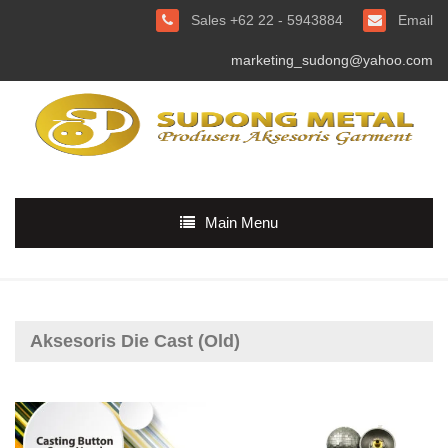
Sales +62 22 - 5943884
Email
marketing_sudong@yahoo.com
Main Menu
Aksesoris Die Cast (Old)