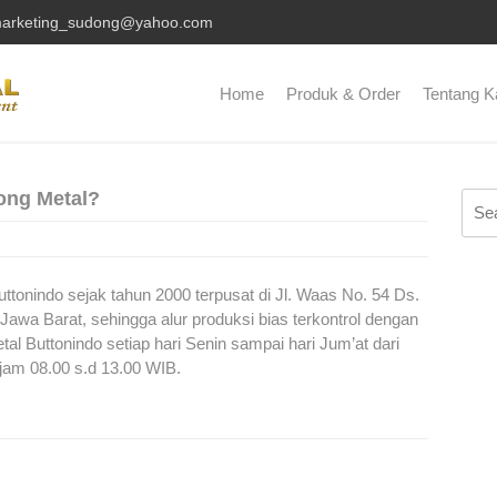
arketing_sudong@yahoo.com
Home
Produk & Order
Tentang K
ong Metal?
Sear
for:
tonindo sejak tahun 2000 terpusat di Jl. Waas No. 54 Ds.
wa Barat, sehingga alur produksi bias terkontrol dengan
al Buttonindo setiap hari Senin sampai hari Jum’at dari
 jam 08.00 s.d 13.00 WIB.